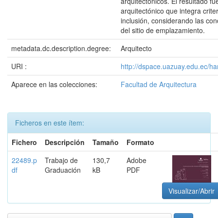
arquitectónicos. El resultado f
arquitectónico que integra crite
inclusión, considerando las con
del sitio de emplazamiento.
metadata.dc.description.degree:
Arquitecto
URI :
http://dspace.uazuay.edu.ec/h
Aparece en las colecciones:
Facultad de Arquitectura
Ficheros en este ítem:
Fichero
Descripción
Tamaño
Formato
22489.p
Trabajo de
130,7
Adobe
df
Graduación
kB
PDF
Visualizar/Abrir