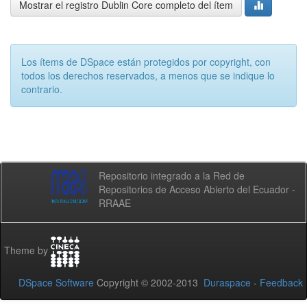
Mostrar el registro Dublin Core completo del ítem
Los ítems de DSpace están protegidos por copyright, con
todos los derechos reservados, a menos que se indique lo
contrario.
Repositorio integrado a la Red de
Repositorios de Acceso Abierto del Ecuador -
RRAAE
Theme by
DSpace Software
Copyright © 2002-2013
Duraspace
-
Feedback