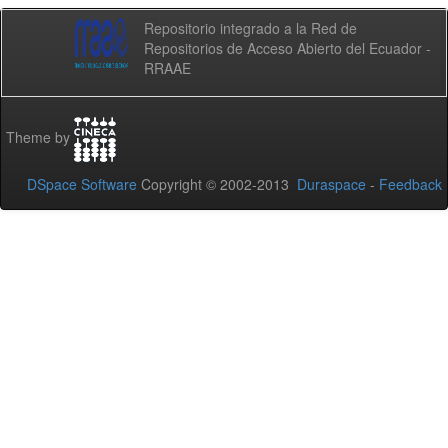
Repositorio integrado a la Red de
Repositorios de Acceso Abierto del Ecuador -
RRAAE
Theme by
DSpace Software
Copyright © 2002-2013
Duraspace
-
Feedback