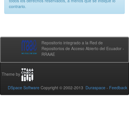
todos los derechos reservados, a menos que se indique lo
contrario.
Repositorio integrado a la Red de
Repositorios de Acceso Abierto del Ecuador -
RRAAE
Theme by
DSpace Software
Copyright © 2002-2013
Duraspace
-
Feedback