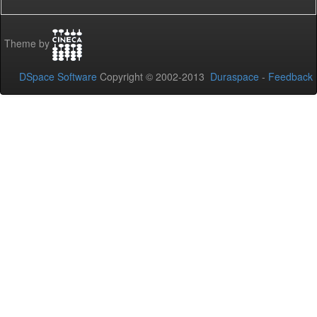
Theme by
DSpace Software
Copyright © 2002-2013
Duraspace
-
Feedback