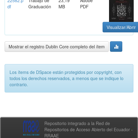
22582.p
Trabajo de
23,19
Adobe
df
Graduación
MB
PDF
Visualizar/Abrir
Mostrar el registro Dublin Core completo del ítem
Los ítems de DSpace están protegidos por copyright, con
todos los derechos reservados, a menos que se indique lo
contrario.
Repositorio integrado a la Red de
Repositorios de Acceso Abierto del Ecuador -
RRAAE