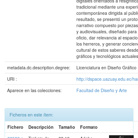
digitales orientados a resignific
tradicional mediante una experi
contemporánea dirigida al públ
resultado, se presentó un protot
narrativo compuesto por piezas f
y audiovisuales, diseñado para vi
oficio, dar relevancia al espacio
los herreros, y generar concienc
cultural de estos saberes desd
gráficos y tecnológicos actuales
metadata.dc.description.degree:
Licenciatura en Diseño Gráfico
URI :
http://dspace.uazuay.edu.ec/h
Aparece en las colecciones:
Facultad de Diseño y Arte
Ficheros en este ítem:
Fichero
Descripción
Tamaño
Formato