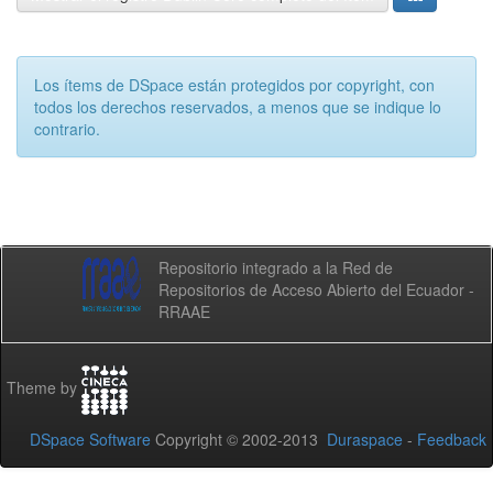
Los ítems de DSpace están protegidos por copyright, con
todos los derechos reservados, a menos que se indique lo
contrario.
Repositorio integrado a la Red de
Repositorios de Acceso Abierto del Ecuador -
RRAAE
Theme by
DSpace Software
Copyright © 2002-2013
Duraspace
-
Feedback