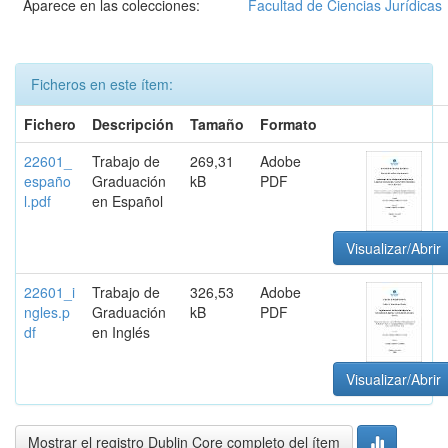
Aparece en las colecciones:
Facultad de Ciencias Jurídicas
Ficheros en este ítem:
Fichero
Descripción
Tamaño
Formato
22601_
Trabajo de
269,31
Adobe
españo
Graduación
kB
PDF
l.pdf
en Español
Visualizar/Abrir
22601_i
Trabajo de
326,53
Adobe
ngles.p
Graduación
kB
PDF
df
en Inglés
Visualizar/Abrir
Mostrar el registro Dublin Core completo del ítem