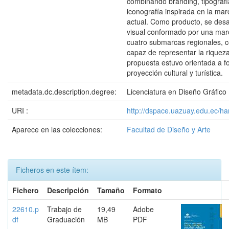
combinando branding, tipografí
iconografía inspirada en la ma
actual. Como producto, se desa
visual conformado por una ma
cuatro submarcas regionales, c
capaz de representar la riqueza
propuesta estuvo orientada a fo
proyección cultural y turística.
metadata.dc.description.degree:
Licenciatura en Diseño Gráfico
URI :
http://dspace.uazuay.edu.ec/h
Aparece en las colecciones:
Facultad de Diseño y Arte
Ficheros en este ítem:
Fichero
Descripción
Tamaño
Formato
22610.p
Trabajo de
19,49
Adobe
df
Graduación
MB
PDF