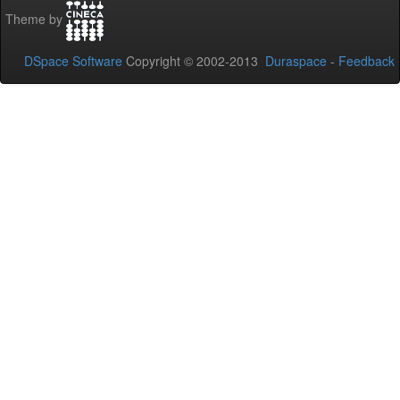
Theme by
DSpace Software
Copyright © 2002-2013
Duraspace
-
Feedback