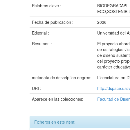
Palabras clave :
BIODEGRADABIL
ECO;SOSTENIBI
Fecha de publicación :
2026
Editorial :
Universidad del 
Resumen :
El proyecto abord
de estrategias vi
de diseño sustent
del proyecto prop
carácter educativ
metadata.dc.description.degree:
Licenciatura en D
URI :
http://dspace.ua
Aparece en las colecciones:
Facultad de Diseñ
Ficheros en este ítem: