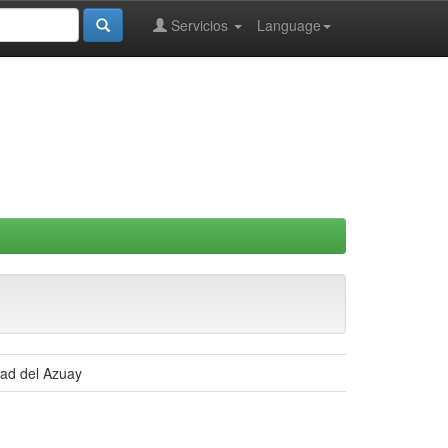
Servicios
Language
dad del Azuay