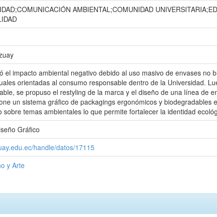
IDAD;COMUNICACIÓN AMBIENTAL;COMUNIDAD UNIVERSITARIA;E
LIDAD
Azuay
ó el impacto ambiental negativo debido al uso masivo de envases no bi
suales orientadas al consumo responsable dentro de la Universidad. Lu
able, se propuso el restyling de la marca y el diseño de una línea de em
one un sistema gráfico de packagings ergonómicos y biodegradables en
o sobre temas ambientales lo que permite fortalecer la identidad ecoló
iseño Gráfico
zuay.edu.ec/handle/datos/17115
o y Arte