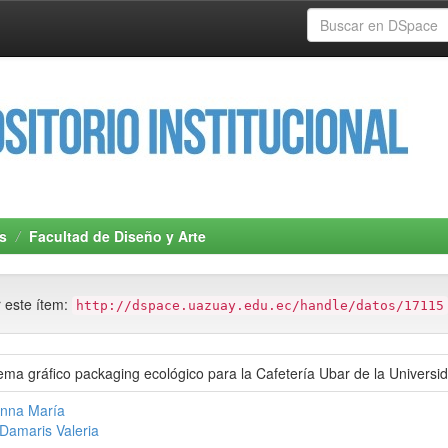
s
Facultad de Diseño y Arte
r este ítem:
http://dspace.uazuay.edu.ec/handle/datos/17115
ema gráfico packaging ecológico para la Cafetería Ubar de la Universi
Anna María
Damaris Valeria