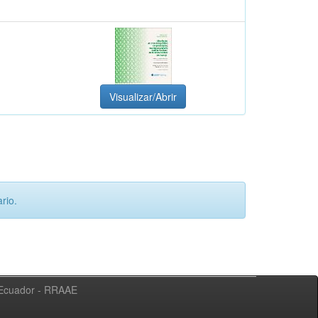
Visualizar/Abrir
rio.
l Ecuador - RRAAE