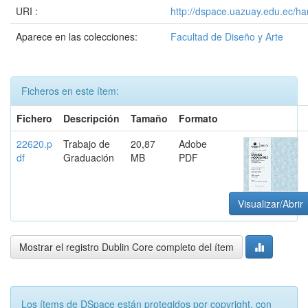
URI :
http://dspace.uazuay.edu.ec/h
Aparece en las colecciones:
Facultad de Diseño y Arte
Ficheros en este ítem:
Fichero
Descripción
Tamaño
Formato
22620.p
Trabajo de
20,87
Adobe
df
Graduación
MB
PDF
Visualizar/Abrir
Mostrar el registro Dublin Core completo del ítem
Los ítems de DSpace están protegidos por copyright, con