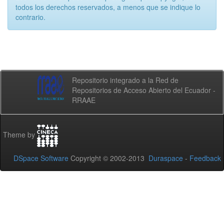
todos los derechos reservados, a menos que se indique lo
contrario.
Repositorio integrado a la Red de
Repositorios de Acceso Abierto del Ecuador -
RRAAE
Theme by
DSpace Software
Copyright © 2002-2013
Duraspace
-
Feedback