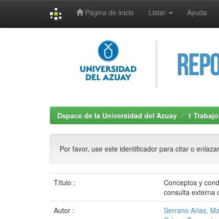
Página de inicio
Listar
Ayuda
Skip
navigation
Dspace de la Universidad del Azuay
1 Trabajo
Por favor, use este identificador para citar o enlaza
Título :
Conceptos y condu
consulta externa 
Autor :
Serrano Arias, Ma