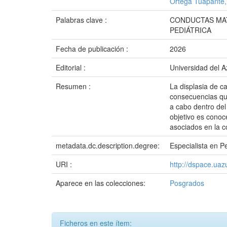
Ortega Tuapante,
Palabras clave :
CONDUCTAS MAT
PEDIÁTRICA
Fecha de publicación :
2026
Editorial :
Universidad del 
Resumen :
La displasia de c
consecuencias que
a cabo dentro del
objetivo es conoc
asociados en la 
metadata.dc.description.degree:
Especialista en Pe
URI :
http://dspace.ua
Aparece en las colecciones:
Posgrados
Ficheros en este ítem: