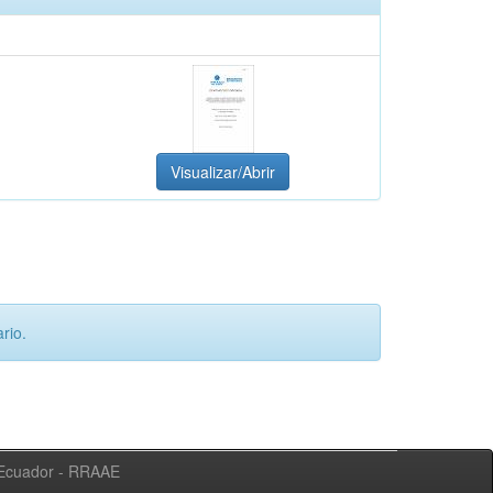
Visualizar/Abrir
rio.
l Ecuador - RRAAE