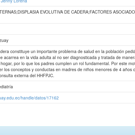
 Jenny Lorena
ERNAS;DISPLASIA EVOLUTIVA DE CADERA;FACTORES ASOCIAD
Azuay
adera constituye un importante problema de salud en la población pediát
 acarrea en la vida adulta al no ser diagnosticada y tratada de manera
 hogar, por lo que los padres cumplen un rol fundamental. Por este mot
er los conceptos y conductas en madres de niños menores de 4 años co
consulta externa del HHFPJC.
diatría
zuay.edu.ec/handle/datos/17162