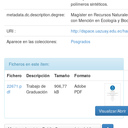
polímeros sintéticos.
metadata.dc.description.degree:
Magíster en Recursos Natural
con Mención en Ecología y Biod
URI :
http://dspace.uazuay.edu.ec/h
Aparece en las colecciones:
Posgrados
Ficheros en este ítem:
Fichero
Descripción
Tamaño
Formato
22671.p
Trabajo de
906,77
Adobe
df
Graduación
kB
PDF
Visualizar/Abrir