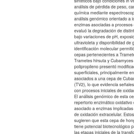
sintéticos bajo condiciones in vi
análisis de pérdida de peso, ca
química mediante espectroscopí
análisis genómico orientado a id
enzimas asociadas a procesos 
evaluó la degradación de distin
bajo variaciones de pH, exposic
ultravioleta y disponibilidad de
identificación molecular permit
cepas pertenecientes a Tramete
Trametes hirsuta y Cubamyces m
polipropileno presentó modific
superficiales, principalmente e
asociados a una cepa de Cuba
(TV2), lo que evidencia señale
con procesos iniciales de oxidac
El análisis genómico de esta c
repertorio enzimático oxidativo 
asociado a enzimas implicada
de oxidación extracelular. Esto
sugieren que esta cepa de hongo
tiene potencial biotecnológico p
las etapas iniciales de la trans