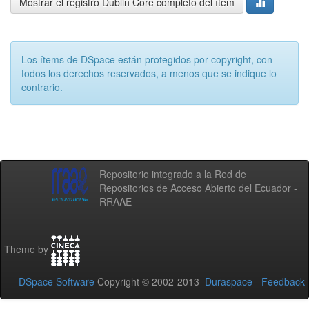
Mostrar el registro Dublin Core completo del ítem
Los ítems de DSpace están protegidos por copyright, con
todos los derechos reservados, a menos que se indique lo
contrario.
Repositorio integrado a la Red de
Repositorios de Acceso Abierto del Ecuador -
RRAAE
Theme by
DSpace Software
Copyright © 2002-2013
Duraspace
-
Feedback