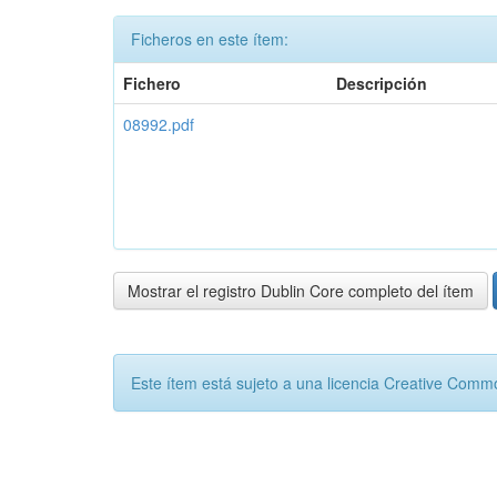
Ficheros en este ítem:
Fichero
Descripción
08992.pdf
Mostrar el registro Dublin Core completo del ítem
Este ítem está sujeto a una licencia Creative Com