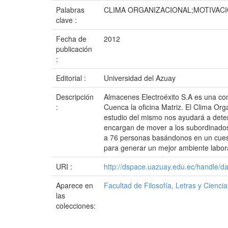
Palabras
CLIMA ORGANIZACIONAL;MOTIVAC
clave :
Fecha de
2012
publicación
:
Editorial :
Universidad del Azuay
Descripción
Almacenes Electroéxito S.A es una com
:
Cuenca la oficina Matriz. El Clima Org
estudio del mismo nos ayudará a deter
encargan de mover a los subordinados 
a 76 personas basándonos en un cuest
para generar un mejor ambiente labora
URI :
http://dspace.uazuay.edu.ec/handle/d
Aparece en
Facultad de Filosofía, Letras y Cienci
las
colecciones: