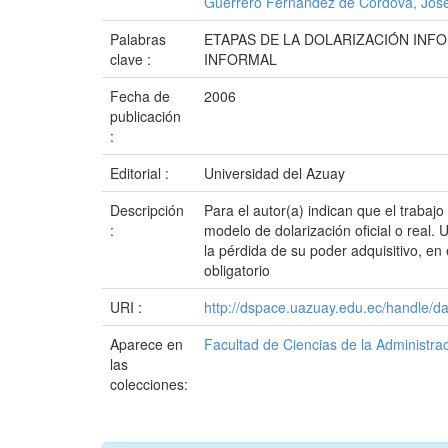
Guerrero Fernández de Córdova, José
Palabras
ETAPAS DE LA DOLARIZACIÓN INF
clave :
INFORMAL
Fecha de
2006
publicación
:
Editorial :
Universidad del Azuay
Descripción
Para el autor(a) indican que el trabaj
:
modelo de dolarización oficial o real
la pérdida de su poder adquisitivo, e
obligatorio
URI :
http://dspace.uazuay.edu.ec/handle/d
Aparece en
Facultad de Ciencias de la Administra
las
colecciones: