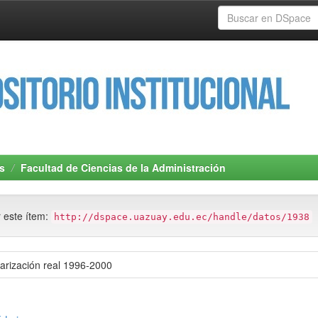
s
Facultad de Ciencias de la Administración
r este ítem:
http://dspace.uazuay.edu.ec/handle/datos/1938
larización real 1996-2000