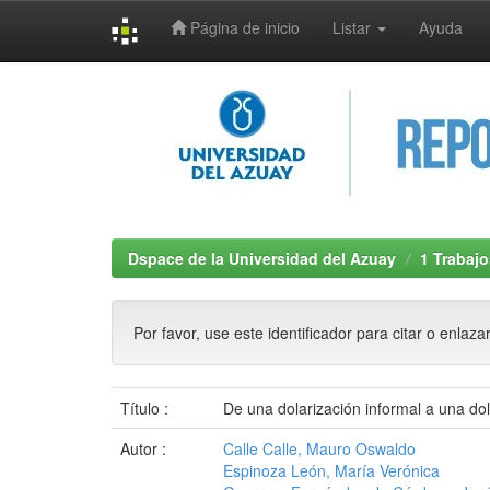
Página de inicio
Listar
Ayuda
Skip
navigation
Dspace de la Universidad del Azuay
1 Trabajo
Por favor, use este identificador para citar o enlaza
Título :
De una dolarización informal a una do
Autor :
Calle Calle, Mauro Oswaldo
Espinoza León, María Verónica