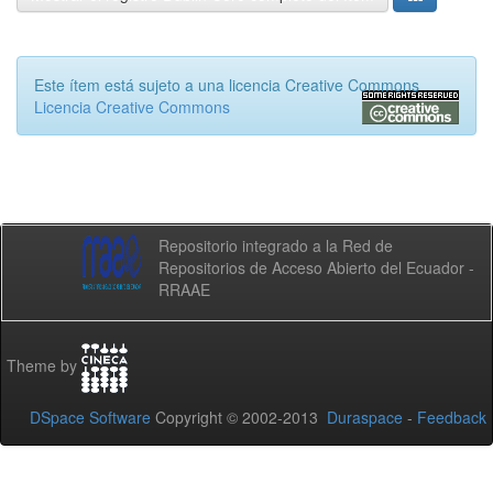
Este ítem está sujeto a una licencia Creative Commons
Licencia Creative Commons
Repositorio integrado a la Red de
Repositorios de Acceso Abierto del Ecuador -
RRAAE
Theme by
DSpace Software
Copyright © 2002-2013
Duraspace
-
Feedback