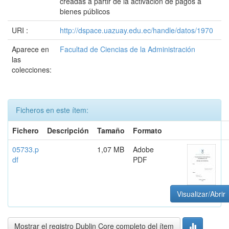
creadas a partir de la activación de pagos a
bienes públicos
URI :
http://dspace.uazuay.edu.ec/handle/datos/1970
Aparece en
Facultad de Ciencias de la Administración
las
colecciones:
Ficheros en este ítem:
Fichero
Descripción
Tamaño
Formato
05733.p
1,07 MB
Adobe
df
PDF
Visualizar/Abrir
Mostrar el registro Dublin Core completo del ítem