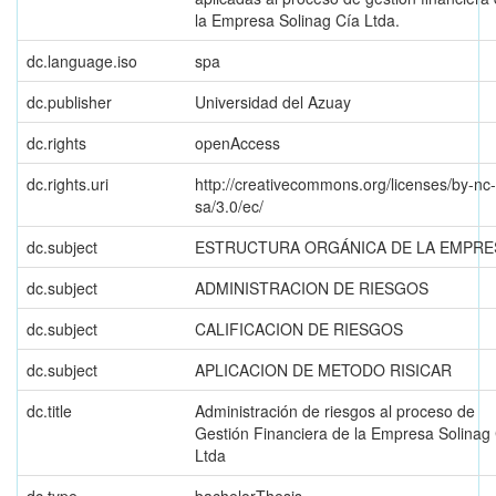
la Empresa Solinag Cía Ltda.
dc.language.iso
spa
dc.publisher
Universidad del Azuay
dc.rights
openAccess
dc.rights.uri
http://creativecommons.org/licenses/by-nc-
sa/3.0/ec/
dc.subject
ESTRUCTURA ORGÁNICA DE LA EMPRE
dc.subject
ADMINISTRACION DE RIESGOS
dc.subject
CALIFICACION DE RIESGOS
dc.subject
APLICACION DE METODO RISICAR
dc.title
Administración de riesgos al proceso de
Gestión Financiera de la Empresa Solinag
Ltda