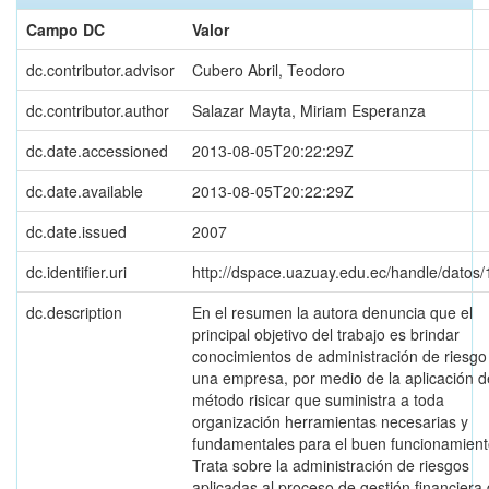
Campo DC
Valor
dc.contributor.advisor
Cubero Abril, Teodoro
dc.contributor.author
Salazar Mayta, Miriam Esperanza
dc.date.accessioned
2013-08-05T20:22:29Z
dc.date.available
2013-08-05T20:22:29Z
dc.date.issued
2007
dc.identifier.uri
http://dspace.uazuay.edu.ec/handle/datos
dc.description
En el resumen la autora denuncia que el
principal objetivo del trabajo es brindar
conocimientos de administración de riesgo
una empresa, por medio de la aplicación d
método risicar que suministra a toda
organización herramientas necesarias y
fundamentales para el buen funcionamient
Trata sobre la administración de riesgos
aplicadas al proceso de gestión financiera