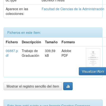
dc.type
bachelorThesis
Aparece en las
Facultad de Ciencias de la Administración
colecciones:
Ficheros en este ítem:
Fichero
Descripción
Tamaño
Formato
06887.p
Trabajo de
339,59
Adobe
df
Graduación
kB
PDF
Visualizar/Abrir
Mostrar el registro sencillo del ítem
Este ítem está sujeto a una licencia Creative Commons