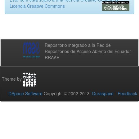
Licencia Creative Commons
Repositorio integrado a la Red de
Repositorios de Acceso Abierto del Ecuador -
RRAAE
Theme by
DSpace Software
Copyright © 2002-2013
Duraspace
-
Feedback