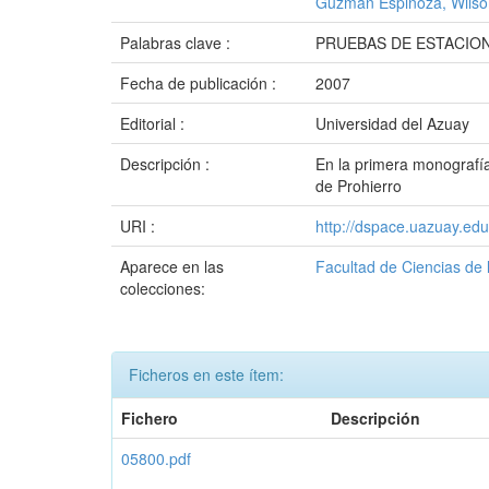
Guzmán Espinoza, Wilso
Palabras clave :
PRUEBAS DE ESTACIO
Fecha de publicación :
2007
Editorial :
Universidad del Azuay
Descripción :
En la primera monografía 
de Prohierro
URI :
http://dspace.uazuay.ed
Aparece en las
Facultad de Ciencias de 
colecciones:
Ficheros en este ítem:
Fichero
Descripción
05800.pdf