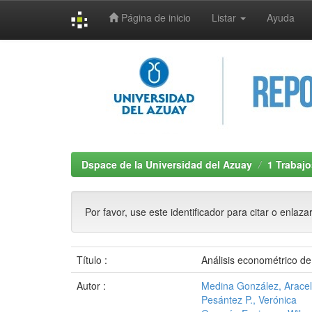
Página de inicio
Listar
Ayuda
Skip
navigation
Dspace de la Universidad del Azuay
1 Trabajo
Por favor, use este identificador para citar o enlaza
Título :
Análisis econométrico de 
Autor :
Medina González, Arace
Pesántez P., Verónica