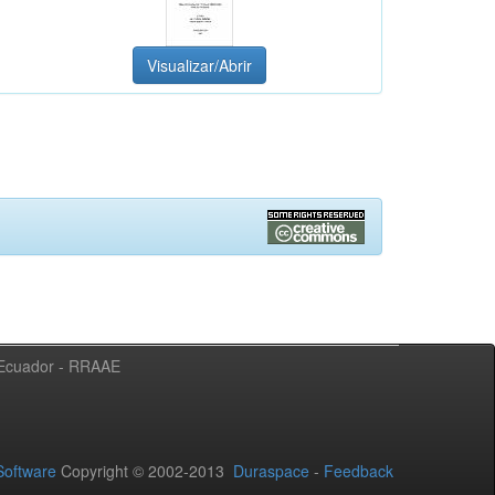
Visualizar/Abrir
l Ecuador - RRAAE
oftware
Copyright © 2002-2013
Duraspace
-
Feedback