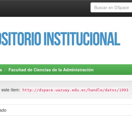
s
Facultad de Ciencias de la Administración
r este ítem:
http://dspace.uazuay.edu.ec/handle/datos/1993
cado