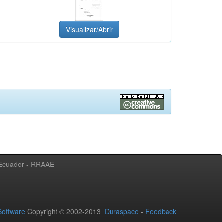
Visualizar/Abrir
l Ecuador - RRAAE
oftware
Copyright © 2002-2013
Duraspace
-
Feedback