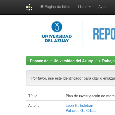
Página de inicio
Listar
Ayuda
Skip
navigation
Dspace de la Universidad del Azuay
1 Trabajo
Por favor, use este identificador para citar o enlaza
Título :
Plan de investigación de mer
Autor :
León P., Esteban
Palacios G., Cristian