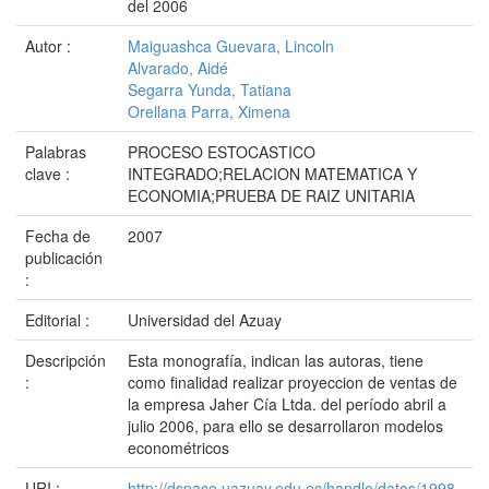
del 2006
Autor :
Maiguashca Guevara, Lincoln
Alvarado, Aidé
Segarra Yunda, Tatiana
Orellana Parra, Ximena
Palabras
PROCESO ESTOCASTICO
clave :
INTEGRADO;RELACION MATEMATICA Y
ECONOMIA;PRUEBA DE RAIZ UNITARIA
Fecha de
2007
publicación
:
Editorial :
Universidad del Azuay
Descripción
Esta monografía, indican las autoras, tiene
:
como finalidad realizar proyeccion de ventas de
la empresa Jaher Cía Ltda. del período abril a
julio 2006, para ello se desarrollaron modelos
econométricos
URI :
http://dspace.uazuay.edu.ec/handle/datos/1998