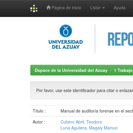
Página de inicio
Listar
Ayuda
Skip
navigation
Dspace de la Universidad del Azuay
1 Trabajo
Por favor, use este identificador para citar o enlaza
Título :
Manual de auditoría forense en el sec
Autor :
Cubero Abril, Teodoro
Luna Aguilera, Magaly Mariuxi