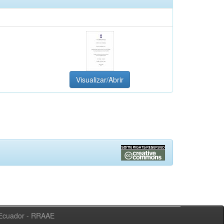
Visualizar/Abrir
l Ecuador - RRAAE