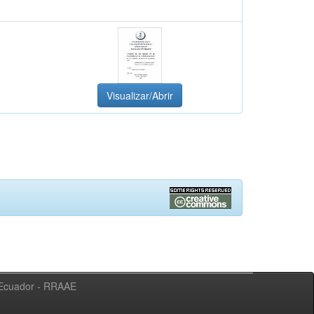
Visualizar/Abrir
l Ecuador - RRAAE