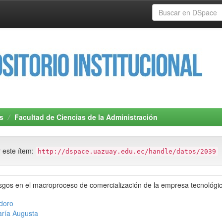
s
Facultad de Ciencias de la Administración
r este ítem:
http://dspace.uazuay.edu.ec/handle/datos/2039
iesgos en el macroproceso de comercialización de la empresa tecnológi
odoro
aría Augusta