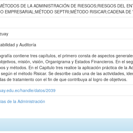
;MÉTODOS DE LA ADMINISTRACIÓN DE RIESGOS;RIESGOS DEL E
O EMPRESARIAL;MÉTODO SEPTRI;MÉTODO RISICAR;CADENA DE
Azuay
abilidad y Auditoría
grafía contiene tres capítulos, el primero consta de aspectos ge
 objetivos, misión, visión, Organigrama y Estados Financieros. En el seg
ipos y métodos. En el Capitulo tres realice la aplicación práctica de l
según el método Risicar. Se describe cada una de las actividades, ident
s de tratamiento con el fin de que contribuya al logro de objetivos.
zuay.edu.ec/handle/datos/2039
ias de la Administración