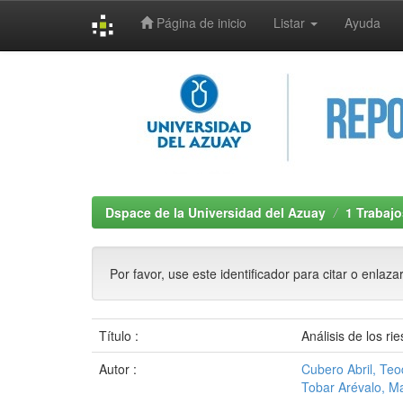
Página de inicio
Listar
Ayuda
Skip
navigation
Dspace de la Universidad del Azuay
1 Trabajo
Por favor, use este identificador para citar o enlaza
Título :
Análisis de los r
Autor :
Cubero Abril, Te
Tobar Arévalo, M