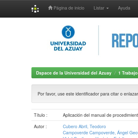
Página de inicio
Listar
Ayuda
Skip
navigation
Dspace de la Universidad del Azuay
1 Trabajo
Por favor, use este identificador para citar o enlaza
Título :
Aplicación del manual de procedimient
Autor :
Cubero Abril, Teodoro
Campoverde Campoverde, Ángel Geo