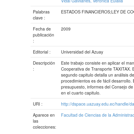
Vidal Gavilanes, Verónica Eulalia
Palabras
ESTADOS FINANCIEROS;LEY DE CO
clave :
Fecha de
2009
publicación
:
Editorial :
Universidad del Azuay
Descripción
Este trabajo consiste en aplicar el m
:
Cooperativa de Transporte TAXITAX. El p
segundo capitulo detalla un análisis d
procedimientos es de fácil desarrollo. 
presupuesto, informes del Consejo de 
en el cuarto capitulo.
URI :
http://dspace.uazuay.edu.ec/handle/d
Aparece en
Facultad de Ciencias de la Administra
las
colecciones: