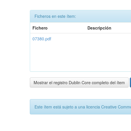
Ficheros en este ítem:
Fichero
Descripción
07380.pdf
Mostrar el registro Dublin Core completo del ítem
Este ítem está sujeto a una licencia Creative Com