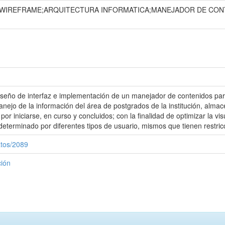
O;WIREFRAME;ARQUITECTURA INFORMATICA;MANEJADOR DE CO
diseño de interfaz e implementación de un manejador de contenidos pa
 manejo de la información del área de postgrados de la institución, alm
por iniciarse, en curso y concluidos; con la finalidad de optimizar la v
 determinado por diferentes tipos de usuario, mismos que tienen restri
atos/2089
ción