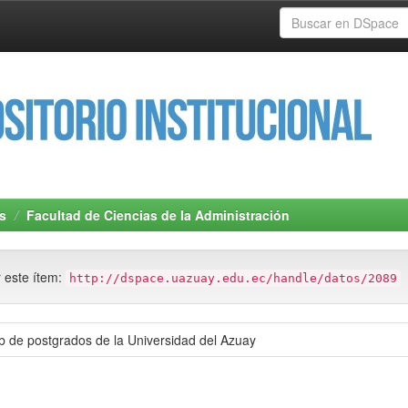
s
Facultad de Ciencias de la Administración
r este ítem:
http://dspace.uazuay.edu.ec/handle/datos/2089
b de postgrados de la Universidad del Azuay