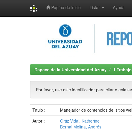
Página de inicio
Listar
Ayuda
Skip
navigation
Dspace de la Universidad del Azuay
1 Trabajo
Por favor, use este identificador para citar o enlaza
Título :
Manejador de contenidos del sitios we
Autor :
Ortiz Vidal, Katherine
Bernal Molina, Andrés