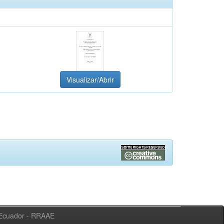
Visualizar/Abrir
l Ecuador - RRAAE