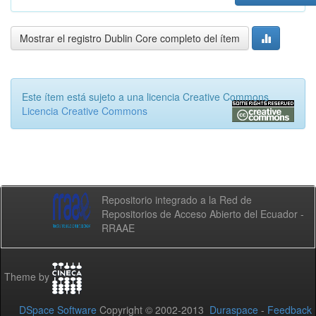
Mostrar el registro Dublin Core completo del ítem
Este ítem está sujeto a una licencia Creative Commons
Licencia Creative Commons
Repositorio integrado a la Red de
Repositorios de Acceso Abierto del Ecuador -
RRAAE
Theme by
DSpace Software
Copyright © 2002-2013
Duraspace
-
Feedback