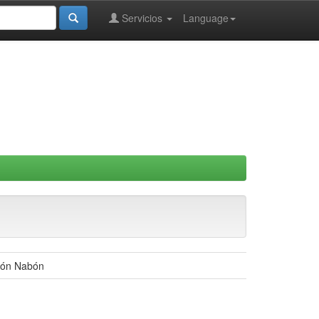
Servicios
Language
ntón Nabón