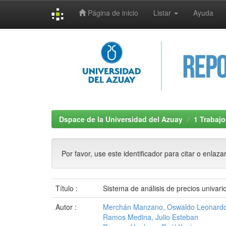
Página de inicio
Listar
Ayuda
Skip
navigation
Dspace de la Universidad del Azuay
1 Trabajo
Por favor, use este identificador para citar o enlaza
Título :
Sistema de análisis de precios univari
Autor :
Merchán Manzano, Oswaldo Leonard
Ramos Medina, Julio Esteban