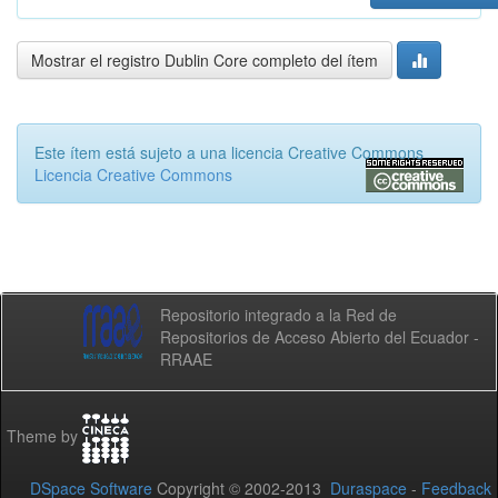
Mostrar el registro Dublin Core completo del ítem
Este ítem está sujeto a una licencia Creative Commons
Licencia Creative Commons
Repositorio integrado a la Red de
Repositorios de Acceso Abierto del Ecuador -
RRAAE
Theme by
DSpace Software
Copyright © 2002-2013
Duraspace
-
Feedback