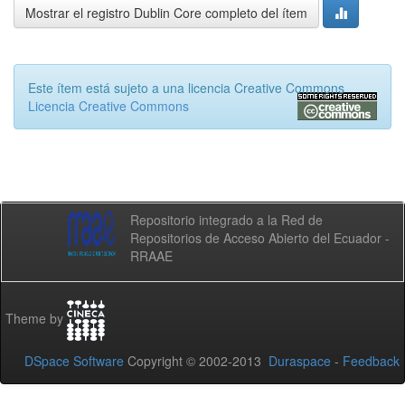
Mostrar el registro Dublin Core completo del ítem
Este ítem está sujeto a una licencia Creative Commons
Licencia Creative Commons
Repositorio integrado a la Red de
Repositorios de Acceso Abierto del Ecuador -
RRAAE
Theme by
DSpace Software
Copyright © 2002-2013
Duraspace
-
Feedback