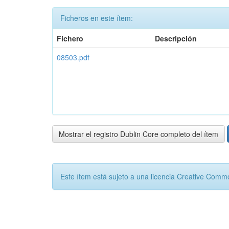
Ficheros en este ítem:
Fichero
Descripción
08503.pdf
Mostrar el registro Dublin Core completo del ítem
Este ítem está sujeto a una licencia Creative Com