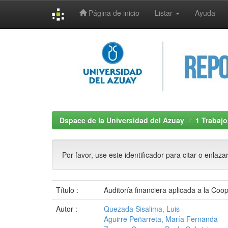
Página de inicio
Listar
Ayuda
Skip
navigation
Dspace de la Universidad del Azuay
1 Trabajo
Por favor, use este identificador para citar o enlaza
Título :
Auditoría financiera aplicada a la Co
Autor :
Quezada Sisalima, Luis
Aguirre Peñarreta, María Fernanda