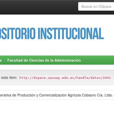
s
Facultad de Ciencias de la Administración
r este ítem:
http://dspace.uazuay.edu.ec/handle/datos/2441
operativa de Producción y Comercialización Agrícola Cobaoro Cía. Ltda.