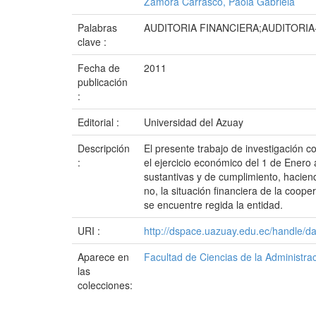
Zamora Carrasco, Paola Gabriela
Palabras
AUDITORIA FINANCIERA;AUDITORI
clave :
Fecha de
2011
publicación
:
Editorial :
Universidad del Azuay
Descripción
El presente trabajo de investigación 
:
el ejercicio económico del 1 de Enero 
sustantivas y de cumplimiento, haciend
no, la situación financiera de la coop
se encuentre regida la entidad.
URI :
http://dspace.uazuay.edu.ec/handle/d
Aparece en
Facultad de Ciencias de la Administra
las
colecciones: