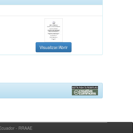
Visualizar/Abrir
l Ecuador - RRAAE