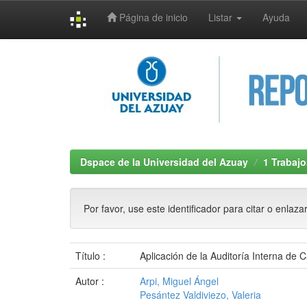
Página de inicio
Listar
Ayuda
Skip
navigation
Dspace de la Universidad del Azuay
1 Trabajo
Por favor, use este identificador para citar o enlaza
Título :
Aplicación de la Auditoría Interna de
Autor :
Arpi, Miguel Ángel
Pesántez Valdiviezo, Valeria