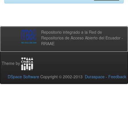
Repositorio integrado a la Red de
Repositorios de Acceso Abierto del Ecuador -
RRAAE
Theme by
DSpace Software
Copyright © 2002-2013
Duraspace
-
Feedback