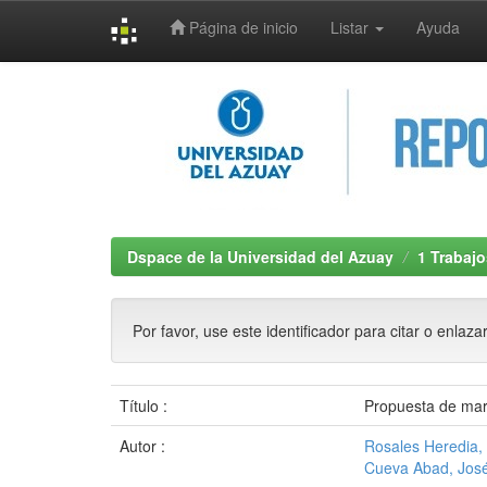
Página de inicio
Listar
Ayuda
Skip
navigation
Dspace de la Universidad del Azuay
1 Trabajo
Por favor, use este identificador para citar o enlaza
Título :
Propuesta de mark
Autor :
Rosales Heredia,
Cueva Abad, Jos