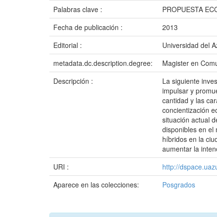
Palabras clave :
PROPUESTA ECO
Fecha de publicación :
2013
Editorial :
Universidad del 
metadata.dc.description.degree:
Magister en Comu
Descripción :
La siguiente inve
impulsar y promue
cantidad y las ca
concientización ec
situación actual 
disponibles en el
híbridos en la ci
aumentar la inten
URI :
http://dspace.ua
Aparece en las colecciones:
Posgrados