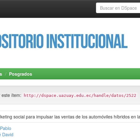
s
Posgrados
r este ítem:
http://dspace.uazuay.edu.ec/handle/datos/2522
eting social para impulsar las ventas de los automóviles híbridos en 
 Pablo
é David