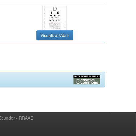
Visualizar/Abrir
l Ecuador - RRAAE