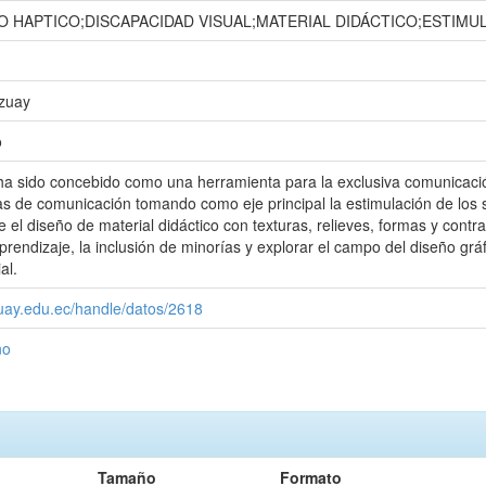
O HAPTICO;DISCAPACIDAD VISUAL;MATERIAL DIDÁCTICO;ESTIMU
Azuay
o
 ha sido concebido como una herramienta para la exclusiva comunicac
as de comunicación tomando como eje principal la estimulación de los 
e el diseño de material didáctico con texturas, relieves, formas y contr
 aprendizaje, la inclusión de minorías y explorar el campo del diseño g
al.
zuay.edu.ec/handle/datos/2618
ño
Tamaño
Formato