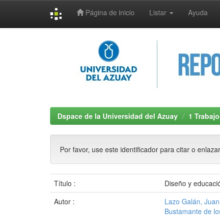
Página de inicio
Listar
Ayuda
Skip
navigation
Dspace de la Universidad del Azuay
1 Trabajo
Por favor, use este identificador para citar o enlaza
Título :
Diseño y educació
Autor :
Lazo Galán, Juan
Bustamante de los