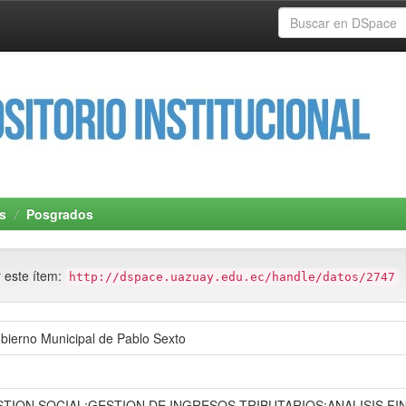
s
Posgrados
r este ítem:
http://dspace.uazuay.edu.ec/handle/datos/2747
Gobierno Municipal de Pablo Sexto
STION SOCIAL;GESTION DE INGRESOS TRIBUTARIOS;ANALISIS FI