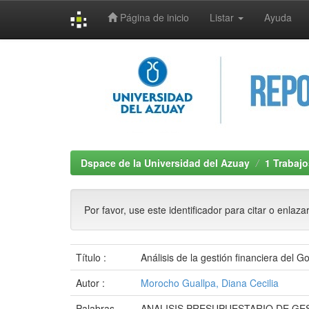
Página de inicio
Listar
Ayuda
Skip
navigation
Dspace de la Universidad del Azuay
1 Trabajo
Por favor, use este identificador para citar o enlaza
Título :
Análisis de la gestión financiera del 
Autor :
Morocho Guallpa, Diana Cecilia
Palabras
ANALISIS PRESUPUESTARIO DE GE