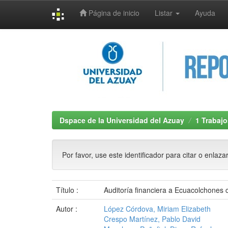
Página de inicio
Listar
Ayuda
Skip
navigation
Dspace de la Universidad del Azuay
1 Trabajo
Por favor, use este identificador para citar o enlaza
Título :
Auditoría financiera a Ecuacolchones 
Autor :
López Córdova, Miriam Elizabeth
Crespo Martínez, Pablo David