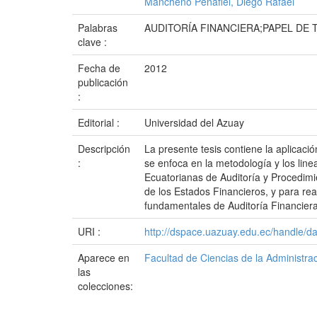
Mancheno Peñafiel, Diego Rafael
Palabras
AUDITORÍA FINANCIERA;PAPEL DE
clave :
Fecha de
2012
publicación
:
Editorial :
Universidad del Azuay
Descripción
La presente tesis contiene la aplicac
:
se enfoca en la metodología y los lin
Ecuatorianas de Auditoría y Procedimi
de los Estados Financieros, y para re
fundamentales de Auditoría Financiera,
URI :
http://dspace.uazuay.edu.ec/handle/d
Aparece en
Facultad de Ciencias de la Administra
las
colecciones: