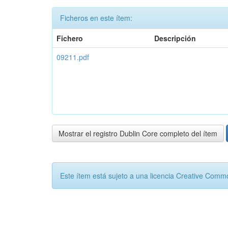
Ficheros en este ítem:
Fichero
Descripción
09211.pdf
Mostrar el registro Dublin Core completo del ítem
Este ítem está sujeto a una licencia Creative Com