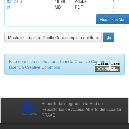
08471.p
18,98
Adobe
df
MB
PDF
Visualizar/Abrir
Mostrar el registro Dublin Core completo del ítem
Este ítem está sujeto a una licencia Creative Commons
Licencia Creative Commons
Repositorio integrado a la Red de
Repositorios de Acceso Abierto del Ecuador -
RRAAE