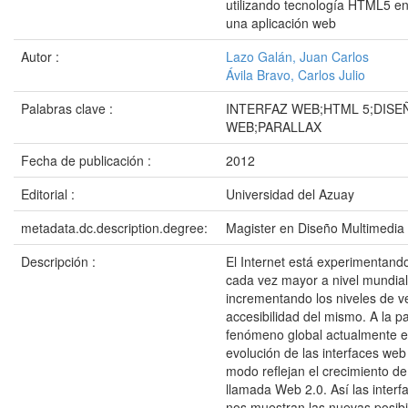
utilizando tecnología HTML5 en
una aplicación web
Autor :
Lazo Galán, Juan Carlos
Ávila Bravo, Carlos Julio
Palabras clave :
INTERFAZ WEB;HTML 5;DISE
WEB;PARALLAX
Fecha de publicación :
2012
Editorial :
Universidad del Azuay
metadata.dc.description.degree:
Magister en Diseño Multimedia
Descripción :
El Internet está experimentand
cada vez mayor a nivel mundial
incrementando los niveles de v
accesibilidad del mismo. A la p
fenómeno global actualmente e
evolución de las interfaces web
modo reflejan el crecimiento de 
llamada Web 2.0. Así las interf
nos muestran las nuevas posibi