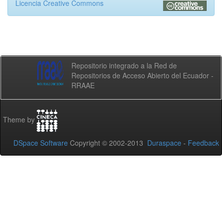
Licencia Creative Commons
Repositorio integrado a la Red de
Repositorios de Acceso Abierto del Ecuador -
RRAAE
Theme by
DSpace Software
Copyright © 2002-2013
Duraspace
-
Feedback