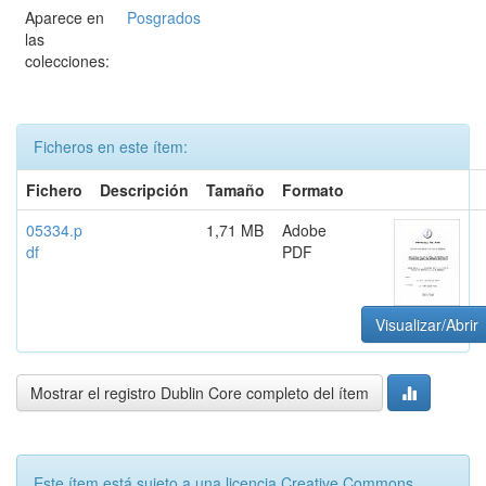
Aparece en
Posgrados
las
colecciones:
Ficheros en este ítem:
Fichero
Descripción
Tamaño
Formato
05334.p
1,71 MB
Adobe
df
PDF
Visualizar/Abrir
Mostrar el registro Dublin Core completo del ítem
Este ítem está sujeto a una licencia Creative Commons