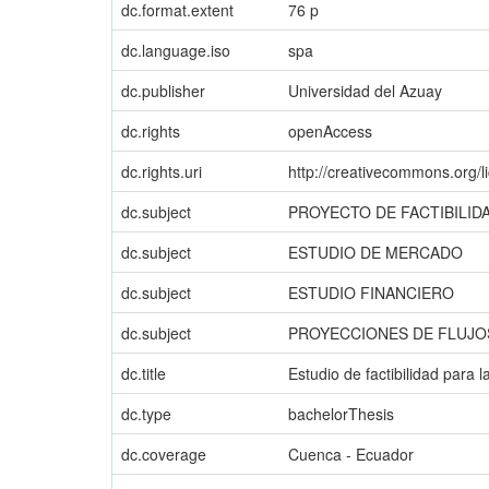
dc.format.extent
76 p
dc.language.iso
spa
dc.publisher
Universidad del Azuay
dc.rights
openAccess
dc.rights.uri
http://creativecommons.org/l
dc.subject
PROYECTO DE FACTIBILID
dc.subject
ESTUDIO DE MERCADO
dc.subject
ESTUDIO FINANCIERO
dc.subject
PROYECCIONES DE FLUJO
dc.title
Estudio de factibilidad para
dc.type
bachelorThesis
dc.coverage
Cuenca - Ecuador