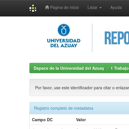
Página de inicio
Listar
Ayuda
Skip
navigation
Dspace de la Universidad del Azuay
1 Trabajo
Por favor, use este identificador para citar o enlaza
Registro completo de metadatos
Campo DC
Valor