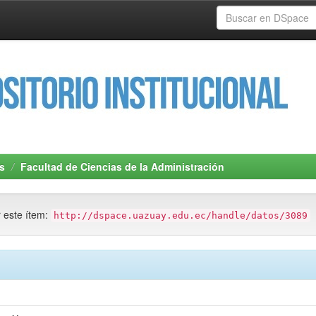
s
Facultad de Ciencias de la Administración
r este ítem:
http://dspace.uazuay.edu.ec/handle/datos/3089