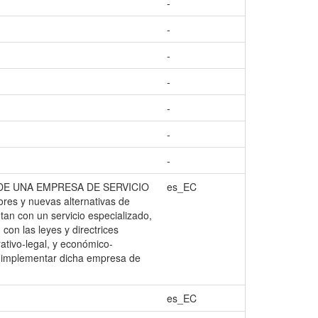
-
-
-
-
-
-
-
N DE UNA EMPRESA DE SERVICIO
es_EC
s y nuevas alternativas de
tan con un servicio especializado,
con las leyes y directrices
ativo-legal, y económico-
de implementar dicha empresa de
es_EC