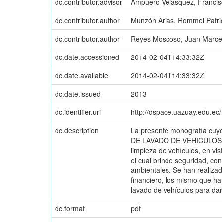
dc.contributor.advisor
Ampuero Velásquez, Francis
dc.contributor.author
Munzón Arias, Rommel Patri
dc.contributor.author
Reyes Moscoso, Juan Marce
dc.date.accessioned
2014-02-04T14:33:32Z
dc.date.available
2014-02-04T14:33:32Z
dc.date.issued
2013
dc.identifier.uri
http://dspace.uazuay.edu.ec
dc.description
La presente monografía c
DE LAVADO DE VEHICULOS PA
limpieza de vehículos, en vi
el cual brinde seguridad, con
ambientales. Se han realizad
financiero, los mismo que ha
lavado de vehículos para dar 
dc.format
pdf