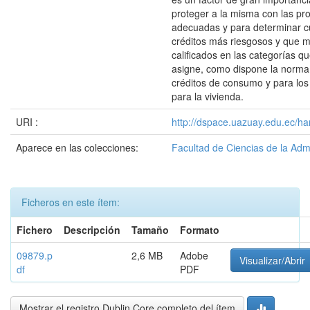
proteger a la misma con las pr
adecuadas y para determinar c
créditos más riesgosos y que 
calificados en las categorías qu
asigne, como dispone la norma
créditos de consumo y para lo
para la vivienda.
URI :
http://dspace.uazuay.edu.ec/ha
Aparece en las colecciones:
Facultad de Ciencias de la Adm
Ficheros en este ítem:
Fichero
Descripción
Tamaño
Formato
09879.p
2,6 MB
Adobe
Visualizar/Abrir
df
PDF
Mostrar el registro Dublin Core completo del ítem