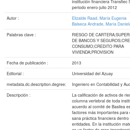
institución financiera Transfiec 
periodo enero-julio 2012
Autor :
Elizalde Raad, María Eugenia
Balseca Andrade, María Daniel
Palabras clave :
RIESGO DE CARTERA;SUPER
DE BANCOS Y SEGUROS;CRE
CONSUMO;CREDITO PARA
VIVIENDA;PROVISION
Fecha de publicación :
2013
Editorial :
Universidad del Azuay
metadata.dc.description.degree:
Ingeniero en Contabilidad y Aud
Descripción :
La calificación de activos de rie
columna vertebral de toda insti
acuerdo al comité de Basilea e
factores más importantes para
sana práctica financiera dentro
entidades. En la institución mat
es un factor de gran importanc