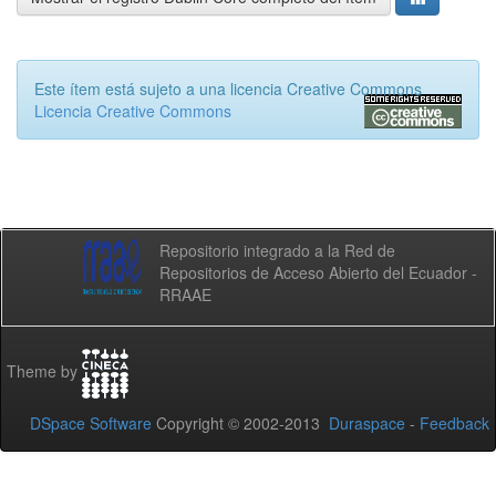
Este ítem está sujeto a una licencia Creative Commons
Licencia Creative Commons
Repositorio integrado a la Red de
Repositorios de Acceso Abierto del Ecuador -
RRAAE
Theme by
DSpace Software
Copyright © 2002-2013
Duraspace
-
Feedback