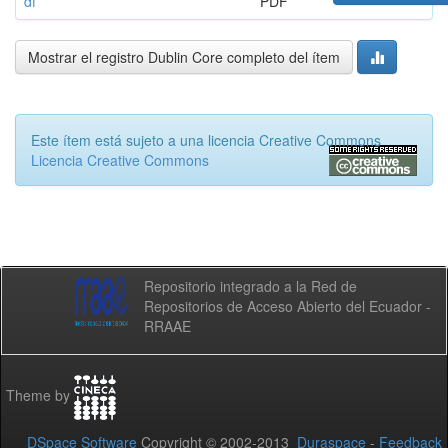
df
PDF
Mostrar el registro Dublin Core completo del ítem
Este ítem está sujeto a una licencia Creative Commons
Licencia Creative Commons
Repositorio integrado a la Red de
Repositorios de Acceso Abierto del Ecuador -
RRAAE
Theme by
DSpace Software
Copyright © 2002-2013
Duraspace
-
Feedback