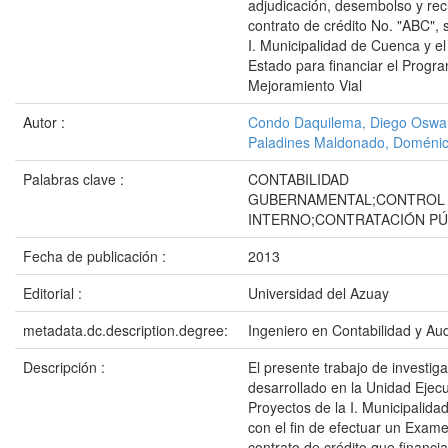
adjudicación, desembolso y rec
contrato de crédito No. "ABC", s
I. Municipalidad de Cuenca y e
Estado para financiar el Progr
Mejoramiento Vial
Autor :
Condo Daquilema, Diego Oswa
Paladines Maldonado, Doménic
Palabras clave :
CONTABILIDAD
GUBERNAMENTAL;CONTROL
INTERNO;CONTRATACIÓN PÚ
Fecha de publicación :
2013
Editorial :
Universidad del Azuay
metadata.dc.description.degree:
Ingeniero en Contabilidad y Aud
Descripción :
El presente trabajo de investiga
desarrollado en la Unidad Ejec
Proyectos de la I. Municipalid
con el fin de efectuar un Exame
contrato de crédito que financi