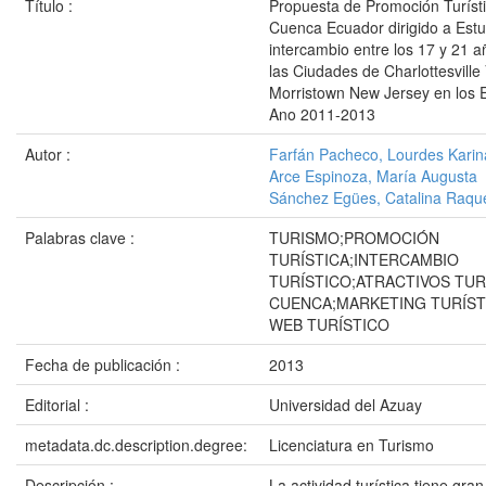
Título :
Propuesta de Promoción Turíst
Cuenca Ecuador dirigido a Estu
intercambio entre los 17 y 21 
las Ciudades de Charlottesville 
Morristown New Jersey en los 
Ano 2011-2013
Autor :
Farfán Pacheco, Lourdes Karin
Arce Espinoza, María Augusta
Sánchez Egües, Catalina Raqu
Palabras clave :
TURISMO;PROMOCIÓN
TURÍSTICA;INTERCAMBIO
TURÍSTICO;ATRACTIVOS TUR
CUENCA;MARKETING TURÍSTI
WEB TURÍSTICO
Fecha de publicación :
2013
Editorial :
Universidad del Azuay
metadata.dc.description.degree:
Licenciatura en Turismo
Descripción :
La actividad turística tiene gra