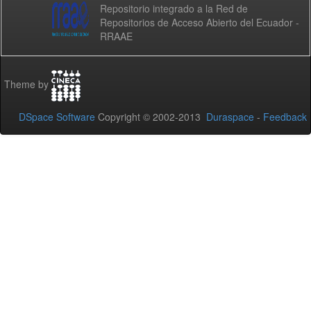
Repositorio integrado a la Red de
Repositorios de Acceso Abierto del Ecuador -
RRAAE
Theme by
DSpace Software
Copyright © 2002-2013
Duraspace
-
Feedback