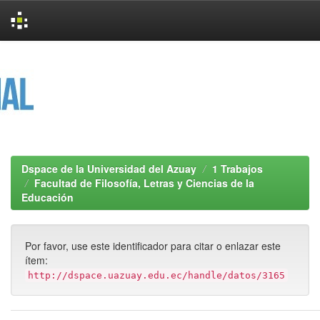
Skip
navigation
Dspace de la Universidad del Azuay
1 Trabajos
Facultad de Filosofía, Letras y Ciencias de la
Educación
Por favor, use este identificador para citar o enlazar este
ítem:
http://dspace.uazuay.edu.ec/handle/datos/3165