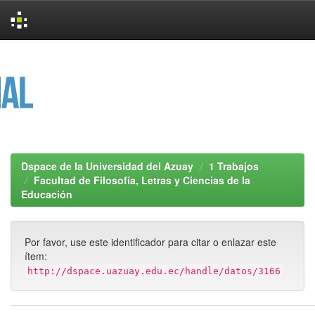
Skip
navigation
Dspace de la Universidad del Azuay
1 Trabajos
Facultad de Filosofía, Letras y Ciencias de la
Educación
Por favor, use este identificador para citar o enlazar este
ítem:
http://dspace.uazuay.edu.ec/handle/datos/3166