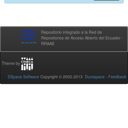
Repositorio integrado a la Red de
Repositorios de Acceso Abierto del Ecuador -
RRAAE
Theme by
DSpace Software
Copyright © 2002-2013
Duraspace
-
Feedback