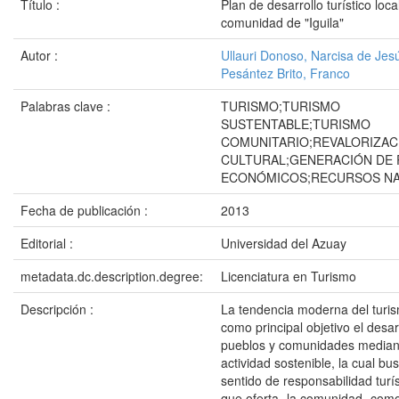
Título :
Plan de desarrollo turístico loca
comunidad de "Iguila"
Autor :
Ullauri Donoso, Narcisa de Jes
Pesántez Brito, Franco
Palabras clave :
TURISMO;TURISMO
SUSTENTABLE;TURISMO
COMUNITARIO;REVALORIZAC
CULTURAL;GENERACIÓN DE
ECONÓMICOS;RECURSOS N
Fecha de publicación :
2013
Editorial :
Universidad del Azuay
metadata.dc.description.degree:
Licenciatura en Turismo
Descripción :
La tendencia moderna del turi
como principal objetivo el desar
pueblos y comunidades median
actividad sostenible, la cual b
sentido de responsabilidad turís
que oferta -la comunidad- com