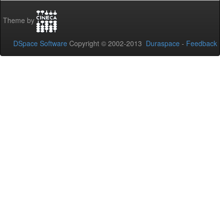
Theme by
DSpace Software
Copyright © 2002-2013
Duraspace
-
Feedback