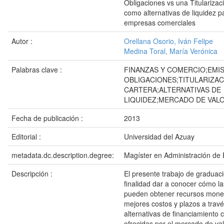
Obligaciones vs una Titularizac
como alternativas de liquidez p
empresas comerciales
Autor :
Orellana Osorio, Iván Felipe
Medina Toral, María Verónica
Palabras clave :
FINANZAS Y COMERCIO;EMIS
OBLIGACIONES;TITULARIZAC
CARTERA;ALTERNATIVAS DE
LIQUIDEZ;MERCADO DE VAL
Fecha de publicación :
2013
Editorial :
Universidad del Azuay
metadata.dc.description.degree:
Magíster en Administración de
Descripción :
El presente trabajo de graduac
finalidad dar a conocer cómo l
pueden obtener recursos monet
mejores costos y plazos a trav
alternativas de financiamiento 
ofrecidas por el mercado de val