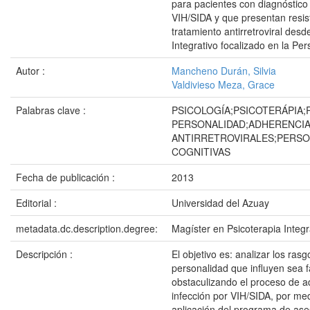
para pacientes con diagnóstico
VIH/SIDA y que presentan resis
tratamiento antirretroviral des
Integrativo focalizado en la Pe
Autor :
Mancheno Durán, Silvia
Valdivieso Meza, Grace
Palabras clave :
PSICOLOGÍA;PSICOTERÁPIA
PERSONALIDAD;ADHERENCIA
ANTIRRETROVIRALES;PERSO
COGNITIVAS
Fecha de publicación :
2013
Editorial :
Universidad del Azuay
metadata.dc.description.degree:
Magíster en Psicoterapia Integr
Descripción :
El objetivo es: analizar los ras
personalidad que influyen sea 
obstaculizando el proceso de a
infección por VIH/SIDA, por med
aplicación del programa de as