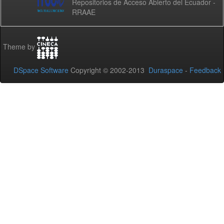
Repositorios de Acceso Abierto del Ecuador -
RRAAE
Theme by
DSpace Software
Copyright © 2002-2013
Duraspace
-
Feedback