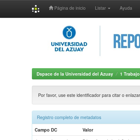
Página de inicio
Listar
Ayuda
Skip
navigation
Dspace de la Universidad del Azuay
1 Trabajo
Por favor, use este identificador para citar o enlaza
Registro completo de metadatos
Campo DC
Valor