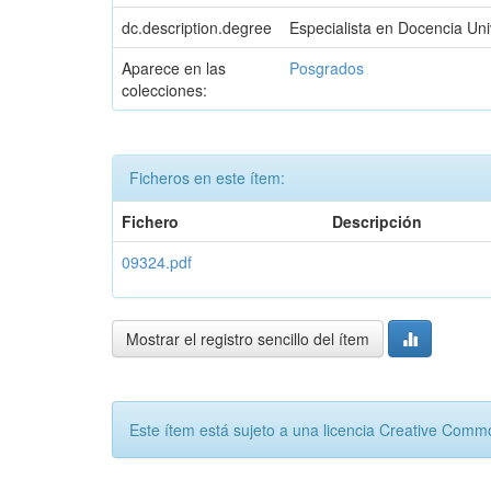
dc.description.degree
Especialista en Docencia Univ
Aparece en las
Posgrados
colecciones:
Ficheros en este ítem:
Fichero
Descripción
09324.pdf
Mostrar el registro sencillo del ítem
Este ítem está sujeto a una licencia Creative Com