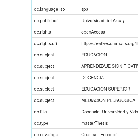
dc.language.iso
spa
dc.publisher
Universidad del Azuay
dc.rights
openAccess
dc.rights.uri
http://creativecommons.org/l
dc.subject
EDUCACION
dc.subject
APRENDIZAJE SIGNIFICATI
dc.subject
DOCENCIA
dc.subject
EDUCACION SUPERIOR
dc.subject
MEDIACION PEDAGOGICA
dc.title
Docencia, Universidad y Vida
dc.type
masterThesis
dc.coverage
Cuenca - Ecuador