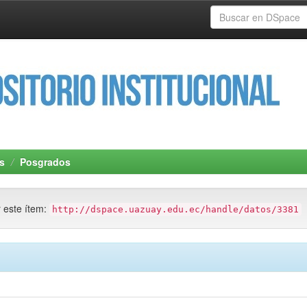
s
Posgrados
r este ítem:
http://dspace.uazuay.edu.ec/handle/datos/3381