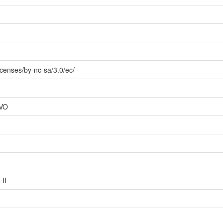
icenses/by-nc-sa/3.0/ec/
VO
 II