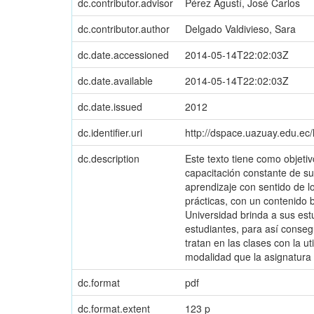
dc.contributor.advisor
Pérez Agustí, José Carlos
dc.contributor.author
Delgado Valdivieso, Sara
dc.date.accessioned
2014-05-14T22:02:03Z
dc.date.available
2014-05-14T22:02:03Z
dc.date.issued
2012
dc.identifier.uri
http://dspace.uazuay.edu.ec
dc.description
Este texto tiene como objeti
capacitación constante de su
aprendizaje con sentido de lo
prácticas, con un contenido 
Universidad brinda a sus est
estudiantes, para así conseg
tratan en las clases con la u
modalidad que la asignatura 
dc.format
pdf
dc.format.extent
123 p