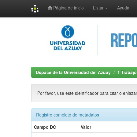
Página de inicio
Listar
Ayuda
Skip
navigation
Dspace de la Universidad del Azuay
1 Trabajo
Por favor, use este identificador para citar o enlaza
Registro completo de metadatos
Campo DC
Valor