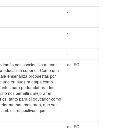
-
-
-
-
-
-
 además nos concientiza a tener
es_EC
 la educación superior. Como una
izaje-enseñanza propuestas por
s de uno en nuestra etapa como
antes para poder elaborar los
sto nos permitirá mejorar el
orios, tanto para el educador como
perior me han mostrado, que ser
 cambios respectivos, que
es_EC