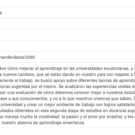
a
/handle/datos/3390
obre cómo mejorar el aprendizaje en las universidades ecuatorianas, y
los nuevos cambios, que se están dando en nuestro país con respeto a
amente el trabajo, se buscó apoyo sobre diferentes teorías de aprend
lecturas sugeridas por el mismo. Se analizaron las experiencias vivida
acer una evaluación de cómo debemos conocer mejor a nuestros estudi
ase a sus conocimientos, y no a lo que nosotros creemos que saben. E
 universidad y crear un mejor ambiente de trabajo con logros satisfact
esultados obtenidos en esta segunda etapa de estudios en docencia su
e maneja mucho la creatividad, la pasión y el amor por enseñar, y los
 nuestro sistema de aprendizaje-enseñanza.