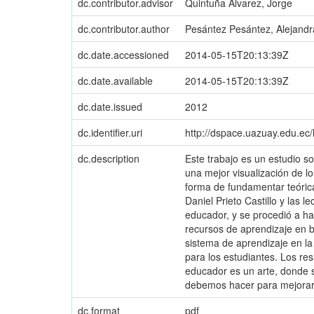
dc.contributor.advisor
Quintuña Alvarez, Jorge
dc.contributor.author
Pesántez Pesántez, Alejandr
dc.date.accessioned
2014-05-15T20:13:39Z
dc.date.available
2014-05-15T20:13:39Z
dc.date.issued
2012
dc.identifier.uri
http://dspace.uazuay.edu.ec
dc.description
Este trabajo es un estudio s
una mejor visualización de 
forma de fundamentar teóric
Daniel Prieto Castillo y las 
educador, y se procedió a h
recursos de aprendizaje en b
sistema de aprendizaje en la
para los estudiantes. Los r
educador es un arte, donde s
debemos hacer para mejorar
dc.format
pdf