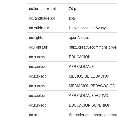
dc.format.extent
70 p
dc.language.iso
spa
dc.publisher
Universidad del Azuay
dc.rights
openAccess
dc.rights.uri
http://creativecommons.org/l
dc.subject
EDUCACION
dc.subject
APRENDIZAJE
dc.subject
MEDIOS DE EDUACION
dc.subject
MEDIACION PEDAGOGICA
dc.subject
APRENDIZAJE ACTIVO
dc.subject
EDUCACION SUPERIOR
dc.title
Aprender de manera diferent