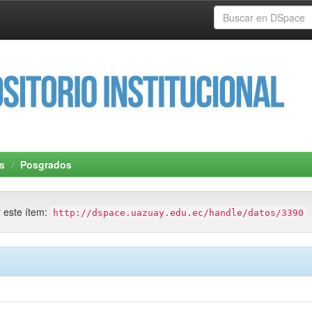
s
Posgrados
r este ítem:
http://dspace.uazuay.edu.ec/handle/datos/3390