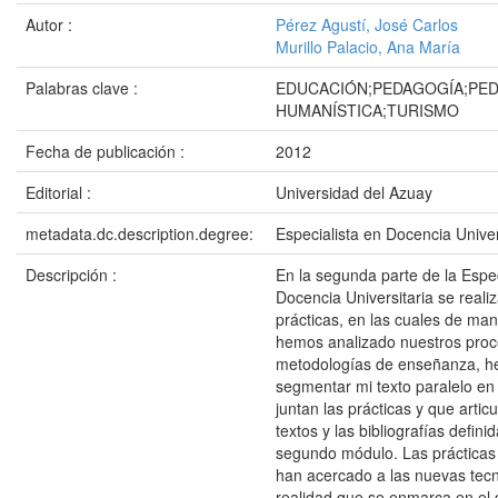
Autor :
Pérez Agustí, José Carlos
Murillo Palacio, Ana María
Palabras clave :
EDUCACIÓN;PEDAGOGÍA;PE
HUMANÍSTICA;TURISMO
Fecha de publicación :
2012
Editorial :
Universidad del Azuay
metadata.dc.description.degree:
Especialista en Docencia Univer
Descripción :
En la segunda parte de la Espe
Docencia Universitaria se reali
prácticas, en las cuales de mane
hemos analizado nuestros proc
metodologías de enseñanza, h
segmentar mi texto paralelo en
juntan las prácticas y que artic
textos y las bibliografías defini
segundo módulo. Las práctica
han acercado a las nuevas tecn
realidad que se enmarca en el