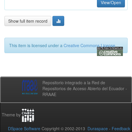
View/Open
Show full item record
This item is licensed under a
Creative Commons License
Repositorio integrado a la Red de
Repositorios de Acceso Abierto del Ecuador -
RRAAE
Theme by
DSpace Software
Copyright © 2002-2013
Duraspace
-
Feedback