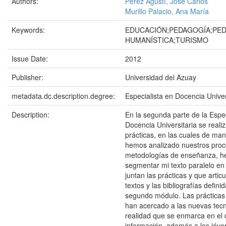
Authors:
Pérez Agustí, José Carlos
Murillo Palacio, Ana María
Keywords:
EDUCACIÓN;PEDAGOGÍA;PE
HUMANÍSTICA;TURISMO
Issue Date:
2012
Publisher:
Universidad del Azuay
metadata.dc.description.degree:
Especialista en Docencia Univer
Description:
En la segunda parte de la Espe
Docencia Universitaria se reali
prácticas, en las cuales de mane
hemos analizado nuestros proc
metodologías de enseñanza, h
segmentar mi texto paralelo en
juntan las prácticas y que artic
textos y las bibliografías defini
segundo módulo. Las práctica
han acercado a las nuevas tecn
realidad que se enmarca en el
información, además a los jóve