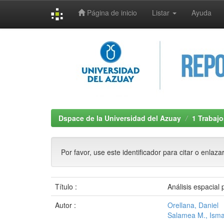
Página de inicio
Listar
Ayuda
Skip
navigation
Dspace de la Universidad del Azuay
1 Trabajo
Por favor, use este identificador para citar o enlaza
Título :
Análisis espacial 
Autor :
Orellana, Daniel
Salamea M., Isma