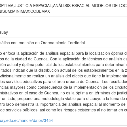
PTIMA;JUSTICIA ESPACIAL;ANÁLISIS ESPACIAL;MODELOS DE LOC
NISUM;MINIMAX;COBEMAX
Azuay
ática con mención en Ordenamiento Territorial
o enfoca la aplicación de análisis espacial para la localización óptima
vos de la ciudad de Cuenca. Con la aplicación de técnicas de análisis e
ción actual y óptima potencial de los establecimientos para determinar 
ltados indican que la distribución actual de los establecimientos en la
 Adicionalmente se realiza un análisis del efecto que tiene la implementa
 los servicios educativos para el área urbana de Cuenca. Los resultado
ncias mayores como consecuencia de la implementación de los circuitos
nistrativos en el caso de Cuenca, no es la óptima en términos de justici
un lado, propone una metodología viable para el apoyo a la toma de de
 otro lado demuestra la importancia del análisis espacial al momento de
 de servicios públicos, así como los riesgos existentes al no tomar en c
zuay.edu.ec/handle/datos/3454