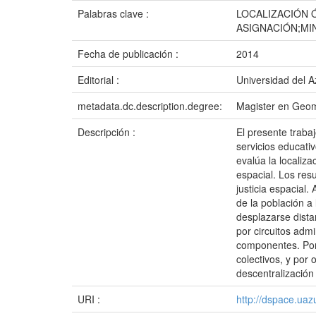
Palabras clave :
LOCALIZACIÓN Ó
ASIGNACIÓN;MI
Fecha de publicación :
2014
Editorial :
Universidad del 
metadata.dc.description.degree:
Magister en Geom
Descripción :
El presente trabaj
servicios educati
evalúa la localiza
espacial. Los resu
justicia espacial.
de la población a
desplazarse dista
por circuitos admi
componentes. Por 
colectivos, y por
descentralización
URI :
http://dspace.ua