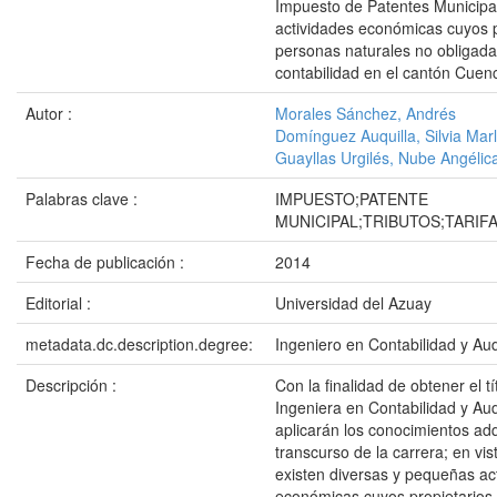
Impuesto de Patentes Municipal
actividades económicas cuyos p
personas naturales no obligadas
contabilidad en el cantón Cuen
Autor :
Morales Sánchez, Andrés
Domínguez Auquilla, Silvia Mar
Guayllas Urgilés, Nube Angélic
Palabras clave :
IMPUESTO;PATENTE
MUNICIPAL;TRIBUTOS;TARIF
Fecha de publicación :
2014
Editorial :
Universidad del Azuay
metadata.dc.description.degree:
Ingeniero en Contabilidad y Aud
Descripción :
Con la finalidad de obtener el tí
Ingeniera en Contabilidad y Aud
aplicarán los conocimientos adq
transcurso de la carrera; en vi
existen diversas y pequeñas ac
económicas cuyos propietarios