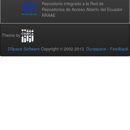
Repositorio integrado a la Red de
Repositorios de Acceso Abierto del Ecuador -
RRAAE
Theme by
DSpace Software
Copyright © 2002-2013
Duraspace
-
Feedback