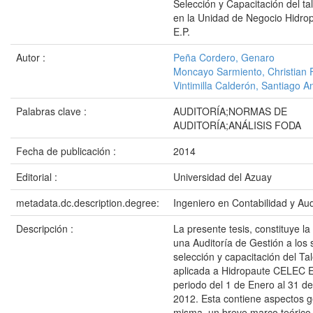
Selección y Capacitación del t
en la Unidad de Negocio Hidr
E.P.
Autor :
Peña Cordero, Genaro
Moncayo Sarmiento, Christian 
Vintimilla Calderón, Santiago A
Palabras clave :
AUDITORÍA;NORMAS DE
AUDITORÍA;ANÁLISIS FODA
Fecha de publicación :
2014
Editorial :
Universidad del Azuay
metadata.dc.description.degree:
Ingeniero en Contabilidad y Aud
Descripción :
La presente tesis, constituye l
una Auditoría de Gestión a los
selección y capacitación del T
aplicada a Hidropaute CELEC E.
periodo del 1 de Enero al 31 d
2012. Esta contiene aspectos g
misma, un breve marco teórico