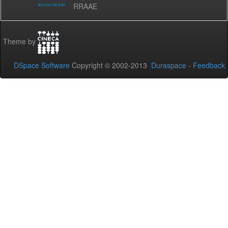
RRAAE
Theme by
DSpace Software
Copyright © 2002-2013
Duraspace
-
Feedback