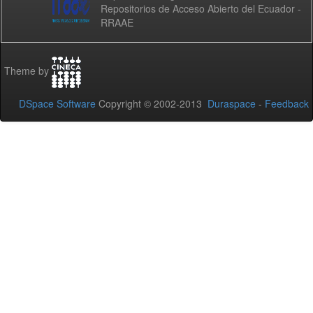
Repositorios de Acceso Abierto del Ecuador -
RRAAE
Theme by
DSpace Software
Copyright © 2002-2013
Duraspace
-
Feedback